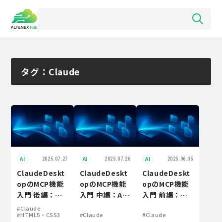
タグ：Claude
AI
AI
AI
2025.07.27
2025.07.26
2025.06.05
ClaudeDeskt
ClaudeDeskt
ClaudeDeskt
opのMCP機能
opのMCP機能
opのMCP機能
入門 後編：シ
入門 中編：AI
入門 前編：
ンプルCRUDア
に議事録整理を
MCPとは何か
#Claude
#HTML5・CSS3
#Claude
#Claude
プリの自動生成
丸投げしてみる