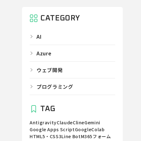
CATEGORY
AI
Azure
ウェブ開発
プログラミング
TAG
Antigravity
Claude
Cline
Gemini
Google Apps Script
GoogleColab
HTML5・CSS3
Line Bot
M365
フォーム